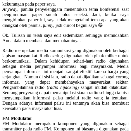
kekurangan pada paper saya.
Anyway
, panitia penyelenggara menentukan tema konferensi saat
pengumuman paper sudah lolos seleksi. Jadi, ketika saya
mengirimkan paper ini, saya tidak mengetahui tema apa yang akan
diangkat oleh panitia,
funny
, jadi curcol begini saya 😆
Ok. Tulisan ini telah saya edit sedemikian sehingga memudahkan
Anda dalam membaca dan memahaminya.
Radio merupakan media komunikasi yang digunakan oleh berbagai
lapisan masyarakat. Radio sering digunakan oleh pihak militer untuk
berkomunikasi. Dalam kehidupan sehari-hari radio digunakan
sebagai media penyampai informasi bagi masyarakat. Media
penyampai informasi ini menjadi sangat efektif karena harga yang
terjangkau. Namun di sisi lain, radio dapat dijadikan sebagai corong
informasi yang dapat membahayakan masyarakat sekitar.
Pengambilalihan radio (
radio hijacking
) sangat mudah dilakukan.
Seorang penyerang dapat memanipulasi siaran radio sehingga ia bisa
menyampaikan informasi palsu melalui radio yang ia tentukan.
Dengan adanya informasi palsu ini tentunya akan bisa membuat
keresahan pada masyarakat luas.
FM Modulator
FM Modulator merupakan komponen yang digunakan sebagai
transmitter pada radio FM. Komponen ini biasanya digunakan pada