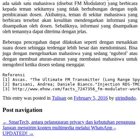
ada salah satu mahasiswa (disebut FM Modulator) yang berbicara
kepada teman sekitarnya yang tidak berhubungan dengan topik
pembicaraan dosen. Akibatnya, teman di sekitar mahasiswa yang
berbicara tersebut akan kesulitan mendengarkan informasi yang
disampaikan oleh dosen. Sebaliknya, informasi yang disampaikan
oleh temannya dapat diterima dengan jelas.
Beberapa pencegahan dapat dilakukan seperti dengan menaikkan
suara dosen sehingga terdengar lebih besar dan mendominasi. Bisa
juga dengan mengeluarkan mahasiswa yang sedang ‘ngobrol’ atau
dengan membuat aturan-aturan yang membatasi mahasiswa untuk
mengobrol ketika dosen sedang mengajar.
Referensi

[1] Ascas. "The Ultimate FM Transmitter (Long Range Spy
[2] Barisani, Andrea; Daniele Bianco."Injection RDS-TMC
[3] http://www.ehow.com/facts_7247356_fm-modulator-work
This entry was posted in
Tulisan
on
February 5, 2016
by
girindigdo
.
Post navigation
←
SmarTech, antara pelanggaran privacy dan kebutuhan pengguna
Jangan mengirim konten multimedia melalui WhatsApp –
UPDATED!
→