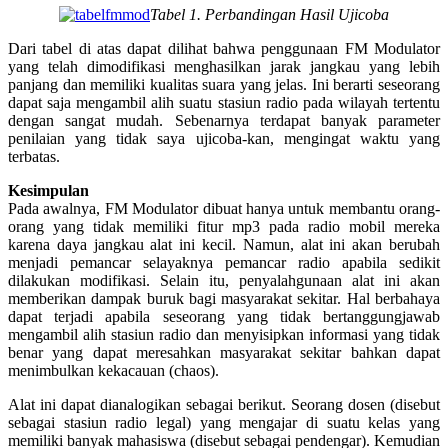
Tabel 1. Perbandingan Hasil Ujicoba
Dari tabel di atas dapat dilihat bahwa penggunaan FM Modulator
yang telah dimodifikasi menghasilkan jarak jangkau yang lebih
panjang dan memiliki kualitas suara yang jelas. Ini berarti seseorang
dapat saja mengambil alih suatu stasiun radio pada wilayah tertentu
dengan sangat mudah. Sebenarnya terdapat banyak parameter
penilaian yang tidak saya ujicoba-kan, mengingat waktu yang
terbatas.
Kesimpulan
Pada awalnya, FM Modulator dibuat hanya untuk membantu orang-
orang yang tidak memiliki fitur mp3 pada radio mobil mereka
karena daya jangkau alat ini kecil. Namun, alat ini akan berubah
menjadi pemancar selayaknya pemancar radio apabila sedikit
dilakukan modifikasi. Selain itu, penyalahgunaan alat ini akan
memberikan dampak buruk bagi masyarakat sekitar. Hal berbahaya
dapat terjadi apabila seseorang yang tidak bertanggungjawab
mengambil alih stasiun radio dan menyisipkan informasi yang tidak
benar yang dapat meresahkan masyarakat sekitar bahkan dapat
menimbulkan kekacauan (chaos).
Alat ini dapat dianalogikan sebagai berikut. Seorang dosen (disebut
sebagai stasiun radio legal) yang mengajar di suatu kelas yang
memiliki banyak mahasiswa (disebut sebagai pendengar). Kemudian