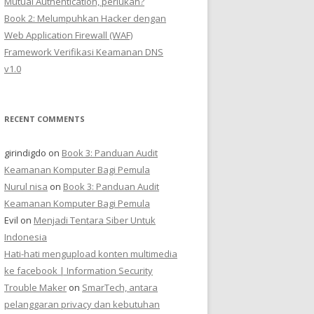
Mutual Authentication, perlukah?
Book 2: Melumpuhkan Hacker dengan
Web Application Firewall (WAF)
Framework Verifikasi Keamanan DNS
v1.0
RECENT COMMENTS
girindigdo
on
Book 3: Panduan Audit
Keamanan Komputer Bagi Pemula
Nurul nisa
on
Book 3: Panduan Audit
Keamanan Komputer Bagi Pemula
Evil
on
Menjadi Tentara Siber Untuk
Indonesia
Hati-hati mengupload konten multimedia
ke facebook | Information Security
Trouble Maker
on
SmarTech, antara
pelanggaran privacy dan kebutuhan