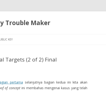
ty Trouble Maker
Skip
to
UBLIC KEY
content
 Targets (2 of 2) Final
agian pertama
selanjutnya bagian kedua ini kita akan
oof of concept
ini membahas mengenai kasus yang telah