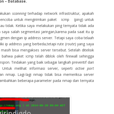
ion – Database.
lakukan
scanning
terhadap network infrastruktur, apakah
 mencoba untuk mengirimkan paket icmp (ping) untuk
tau tidak. Ketika saya melakukan ping ternyata tidak ada
a saya salah segmentasi jaringan,karena pada saat itu ip
gmen dengan ip address server. Tetapi saya coba telaah
ki ip address yang berbeda,tetapi rute (
route
) yang saya
masih bisa mengakses server tersebut. Setelah ditelisik
 bahwa paket icmp telah diblok oleh firewall sehingga
espon. Tindakan yang baik sebagai langkah preventif dari
 Untuk melihat informasi server, seperti
active port
 nmap. Lagi-lagi nmap tidak bisa memeriksa server
nambahkan beberapa parameter pada nmap dan ternyata