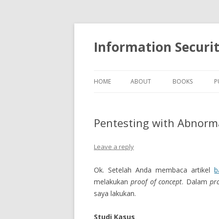
Information Securi
HOME
ABOUT
BOOKS
P
Pentesting with Abnormal
Leave a reply
Ok. Setelah Anda membaca artikel
b
melakukan
proof of concept
. Dalam
pr
saya lakukan.
Studi Kasus